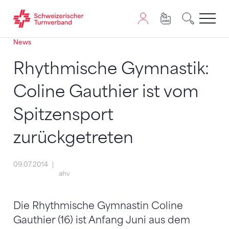
News
Zum Inhalt springen
Zur Sitemap navigieren
Zum Navigieren dieser Seite wird JavaScript benötigt. A
Rhythmische Gymnastik:
Coline Gauthier ist vom
Spitzensport
zurückgetreten
09.07.2014
ahv
Die Rhythmische Gymnastin Coline
Gauthier (16) ist Anfang Juni aus dem