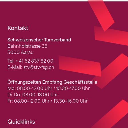
Fusszeile
Kontakt
Schweizerischer Turnverband
Bahnhofstrasse 38
5000 Aarau
Tel.
+ 41 62 837 82 00
E-Mail:
stv
@stv-fsg.ch
Öffnungszeiten Empfang Geschäftsstelle
Mo: 08.00–12.00 Uhr / 13.30–17.00 Uhr
Di-Do: 08.00–13.00 Uhr
Fr: 08.00–12.00 Uhr / 13.30–16.00 Uhr
Quicklinks