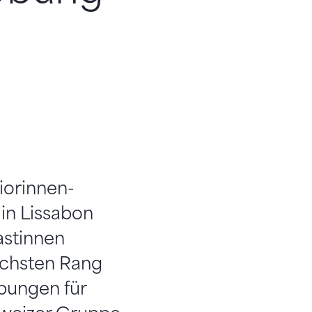
iorinnen-
in Lissabon
astinnen
echsten Rang
Übungen für