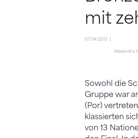
mit ze
07.04.2013
Alexandra 
Sowohl die Sch
Gruppe war am 
(Por) vertret
klassierten s
von 13 Natione