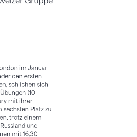
chweizer Gruppe
London im Januar
der den ersten
n, schlichen sich
 Übungen (10
ry mit ihrer
 sechsten Platz zu
en, trotz einem
r Russland und
men mit 16,30