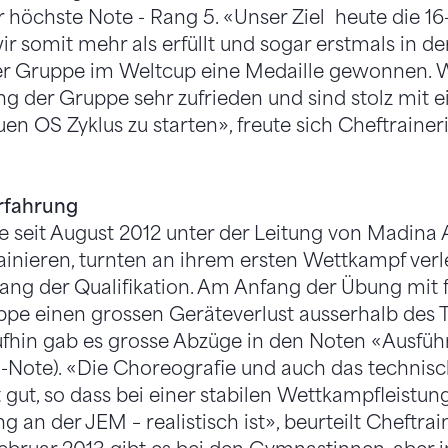
r höchste Note - Rang 5. «Unser Ziel heute die 1
ir somit mehr als erfüllt und sogar erstmals in 
er Gruppe im Weltcup eine Medaille gewonnen. W
ung der Gruppe sehr zufrieden und sind stolz mit 
en OS Zyklus zu starten», freute sich Cheftrainer
rfahrung
e seit August 2012 unter der Leitung von Madina A
inieren, turnten an ihrem ersten Wettkampf ver
ng der Qualifikation. Am Anfang der Übung mit f
pe einen grossen Geräteverlust ausserhalb des 
ufhin gab es grosse Abzüge in den Noten «Ausfüh
-Note). «Die Choreografie und auch das technisc
 gut, so dass bei einer stabilen Wettkampfleistun
ng an der JEM – realistisch ist», beurteilt Cheftra