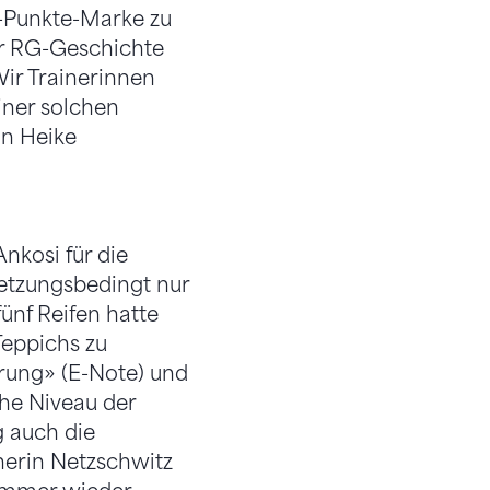
6-Punkte-Marke zu
der RG-Geschichte
ir Trainerinnen
einer solchen
in Heike
nkosi für die
letzungsbedingt nur
ünf Reifen hatte
Teppichs zu
rung» (E-Note) und
he Niveau der
g auch die
inerin Netzschwitz