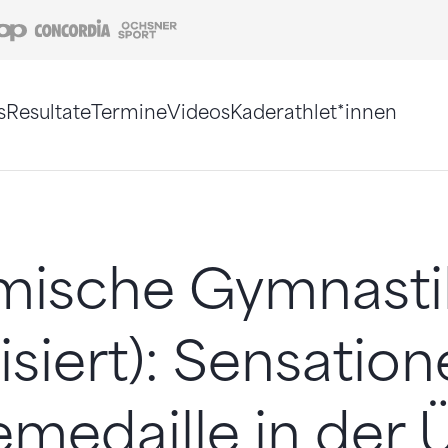
Coop
Concordia
Ochsner Sport
s
Resultate
Termine
Videos
Kaderathlet*innen
tigt. Alternativ können Sie die Sitemap ohne Jav
mische Gymnasti
isiert): Sensatione
medaille in der