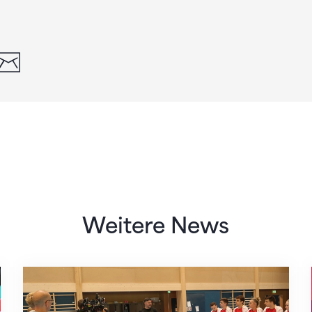
din
whatsapp
email
Weitere News
Mit klaren Zielen nach Zagreb