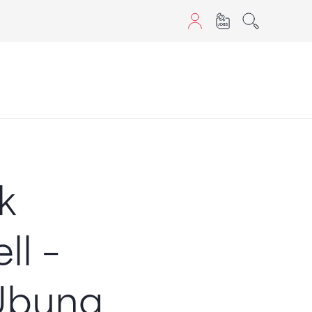
aScript nutzen.
k
ll –
 Übung