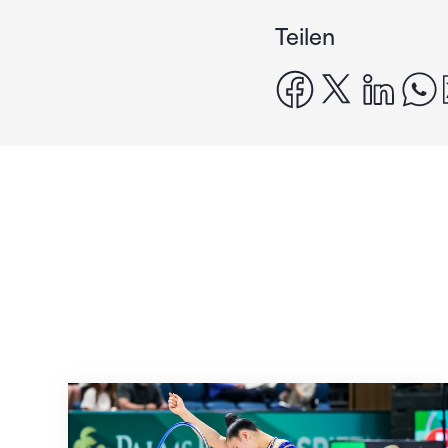
Teilen
facebook
x
linke
Nächster Halt: Weltmeisterschaft