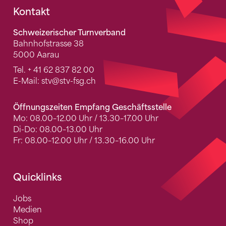
Fusszeile
Kontakt
Schweizerischer Turnverband
Bahnhofstrasse 38
5000 Aarau
Tel.
+ 41 62 837 82 00
E-Mail:
stv
@stv-fsg.ch
Öffnungszeiten Empfang Geschäftsstelle
Mo: 08.00–12.00 Uhr / 13.30–17.00 Uhr
Di-Do: 08.00–13.00 Uhr
Fr: 08.00–12.00 Uhr / 13.30–16.00 Uhr
Quicklinks
Jobs
Medien
Shop