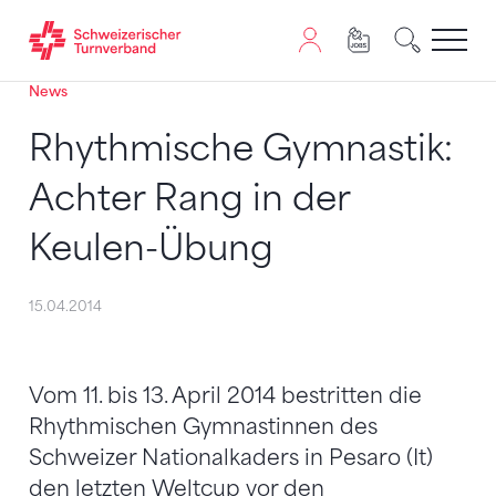
News
Zum Inhalt springen
Zur Sitemap navigieren
Zum Navigieren dieser Seite wird JavaScript benötigt. A
Rhythmische Gymnastik:
Achter Rang in der
Keulen-Übung
15.04.2014
Vom 11. bis 13. April 2014 bestritten die
Rhythmischen Gymnastinnen des
Schweizer Nationalkaders in Pesaro (It)
den letzten Weltcup vor den