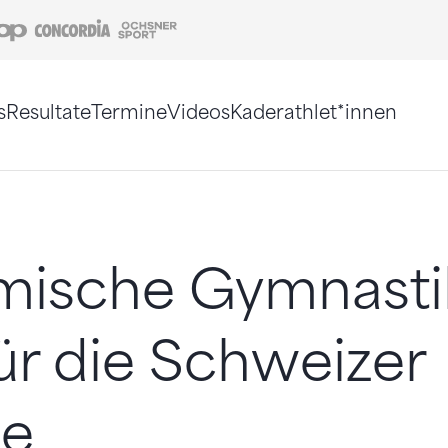
Coop
Concordia
Ochsner Sport
s
Resultate
Termine
Videos
Kaderathlet*innen
tigt. Alternativ können Sie die Sitemap ohne Jav
ische Gymnastik
für die Schweizer
e