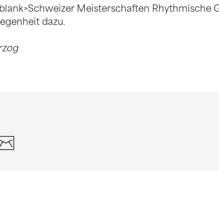
 _blank>Schweizer Meisterschaften Rhythmische 
egenheit dazu.
rzog
din
whatsapp
email