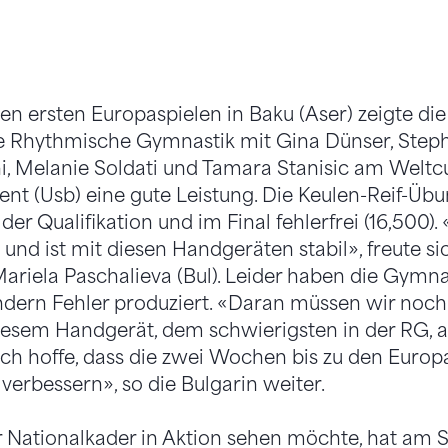
n ersten Europaspielen in Baku (Aser) zeigte di
 Rhythmische Gymnastik mit Gina Dünser, Stephan
i, Melanie Soldati und Tamara Stanisic am Weltcu
ent (Usb) eine gute Leistung. Die Keulen-Reif-Übu
er Qualifikation und im Final fehlerfrei (16,500)
 und ist mit diesen Handgeräten stabil», freute si
Mariela Paschalieva (Bul). Leider haben die Gymna
dern Fehler produziert. «Daran müssen wir noch 
iesem Handgerät, dem schwierigsten in der RG, au
Ich hoffe, dass die zwei Wochen bis zu den Europ
verbessern», so die Bulgarin weiter.
 Nationalkader in Aktion sehen möchte, hat am S