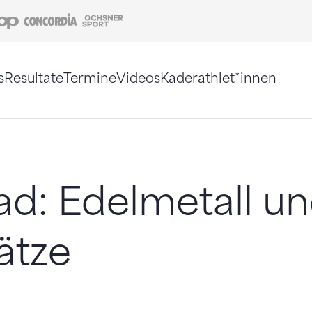
Coop
Concordia
Ochsner Sport
s
Resultate
Termine
Videos
Kaderathlet*innen
tigt. Alternativ können Sie die Sitemap ohne Jav
d: Edelmetall un
ätze