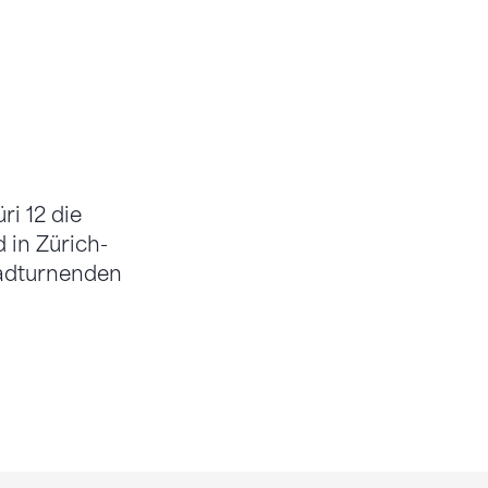
i 12 die
 in Zürich-
radturnenden