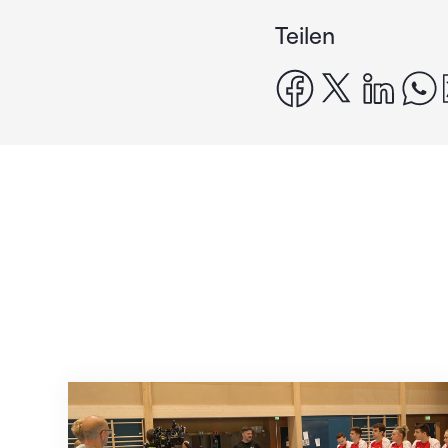
Teilen
facebook
x
linke
Mit klaren Zielen nach Zagreb