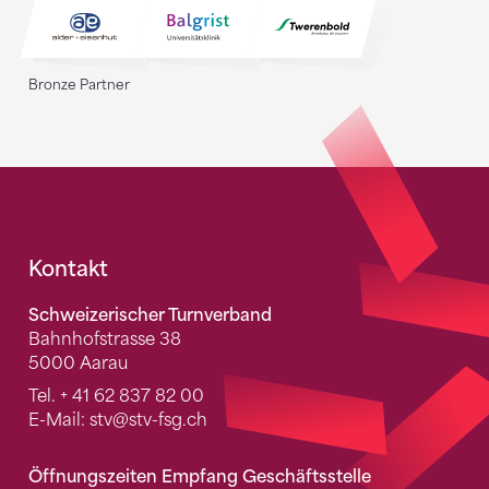
Bronze Partner
Fusszeile
Kontakt
Schweizerischer Turnverband
Bahnhofstrasse 38
5000 Aarau
Tel.
+ 41 62 837 82 00
E-Mail:
stv
@stv-fsg.ch
Öffnungszeiten Empfang Geschäftsstelle