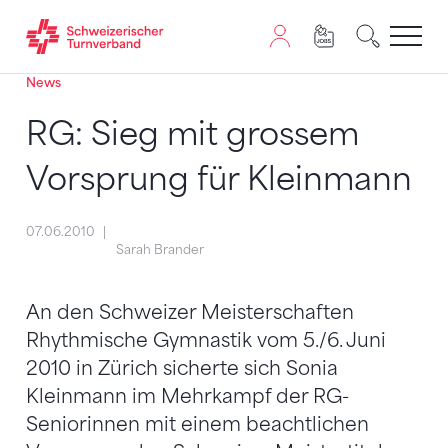
News
Zum Inhalt springen
Zur Sitemap navigieren
Zum Navigieren dieser Seite wird JavaScript benötigt. A
RG: Sieg mit grossem
Vorsprung für Kleinmann
07.06.2010
Sarah Brander
An den Schweizer Meisterschaften
Rhythmische Gymnastik vom 5./6. Juni
2010 in Zürich sicherte sich Sonia
Kleinmann im Mehrkampf der RG-
Seniorinnen mit einem beachtlichen