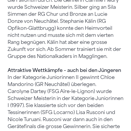
die Favoritin durch: Die Genferin Camille Fleury
wurde Schweizer Meisterin. Silber ging an Sila
Simmen der RG Chur und Bronze an Lucie
Donze von Neuchâtel. Stephanie Kälin (RG
Opfikon-Glattbrugg) konnte den Heimvorteil
nicht nutzen und musste sich mit dem vierten
Rang begnügen. Kälin hat aber eine grosse
Zukunft vor sich. Ab Sommer trainiert sie mit der
Gruppe des Nationalkaders in Magglingen.
Attraktive Wettkämpfe – auch bei den Jüngeren
In der Kategorie Juniorinnen II gewinnt Chloe
Mandorino (GR Neuchâtel) überlegen.
Carolyne Dartey (FSG Aïre-le-Lignon) wurde
Schweizer Meisterin in der Kategorie Juniorinnen
I (1997). Sie klassierte sich vor den beiden
Tessinerinnen (SFG Locarno) Lisa Rusconi und
Nicole Turuani. Rusconi war dann auch in den
Gerätefinals die grosse Gewinnerin. Sie sicherte