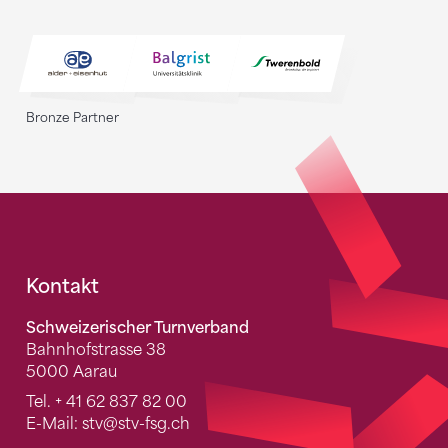
Bronze Partner
Fusszeile
Kontakt
Schweizerischer Turnverband
Bahnhofstrasse 38
5000 Aarau
Tel.
+ 41 62 837 82 00
E-Mail:
stv
@stv-fsg.ch