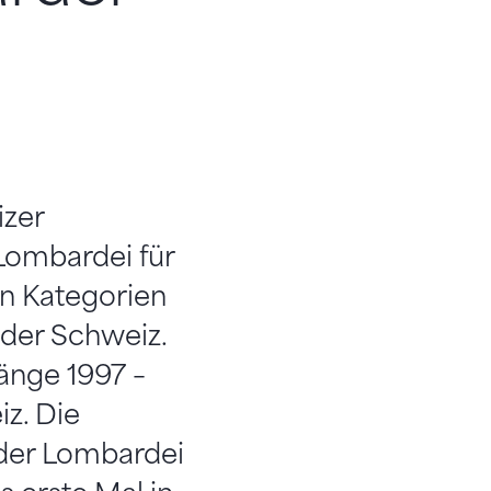
izer
Lombardei für
en Kategorien
s der Schweiz.
änge 1997 –
z. Die
 der Lombardei