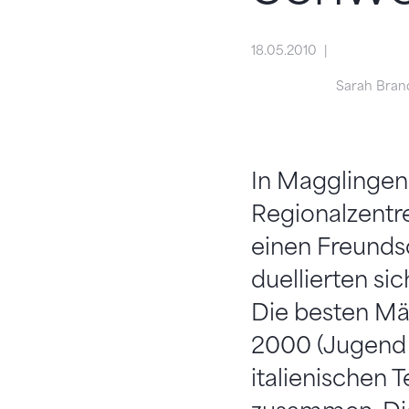
18.05.2010
Sarah Bran
In Magglingen
Regionalzentr
einen Freunds
duellierten sic
Die besten Mä
2000 (Jugend 
italienischen