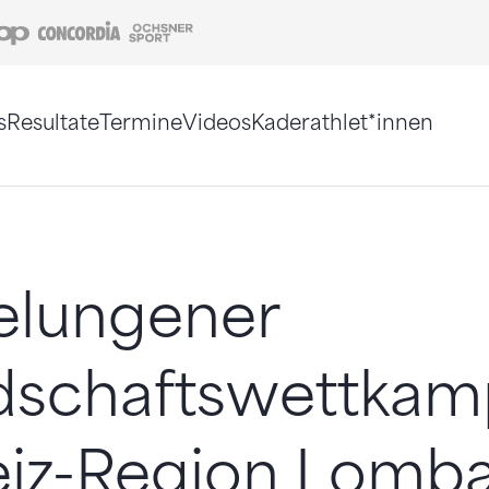
Coop
Concordia
Ochsner Sport
s
Resultate
Termine
Videos
Kaderathlet*innen
tigt. Alternativ können Sie die Sitemap ohne Jav
elungener
dschaftswettkam
iz-Region Lomba