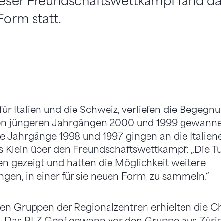
ser Freundschaftswettkampf fand das
Form statt.
für Italien und die Schweiz, verliefen die Begegn
den jüngeren Jahrgängen 2000 und 1999 gewanne
e Jahrgänge 1998 und 1997 gingen an die Italien
s Klein über den Freundschaftswettkampf: „Die 
en gezeigt und hatten die Möglichkeit weitere
en, in einer für sie neuen Form, zu sammeln.“
en Gruppen der Regionalzentren erhielten die C
h. Das RLZ Genf gewann vor den Gruppe aus Züric