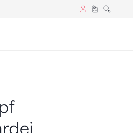
aScript nutzen.
pf
rdei