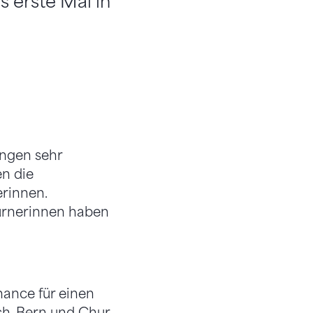
 erste Mal in
ungen sehr
n die
erinnen.
Turnerinnen haben
hance für einen
h, Bern und Chur.