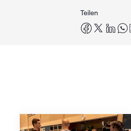
Teilen
facebook
x
linke
Mit klaren Zielen nach Zagreb