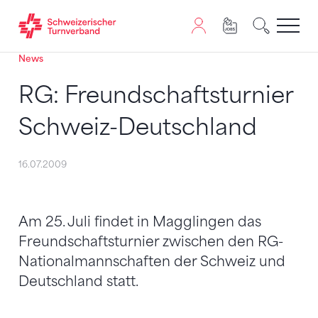
News
Zum Inhalt springen
Zur Sitemap navigieren
Zum Navigieren dieser Seite wird JavaScript benötigt. A
RG: Freundschaftsturnier
Schweiz-Deutschland
16.07.2009
Am 25. Juli findet in Magglingen das
Freundschaftsturnier zwischen den RG-
Nationalmannschaften der Schweiz und
Deutschland statt.