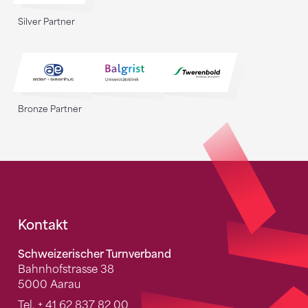
Silver Partner
Bronze Partner
Fusszeile
Kontakt
Schweizerischer Turnverband
Bahnhofstrasse 38
5000 Aarau
Tel.
+ 41 62 837 82 00