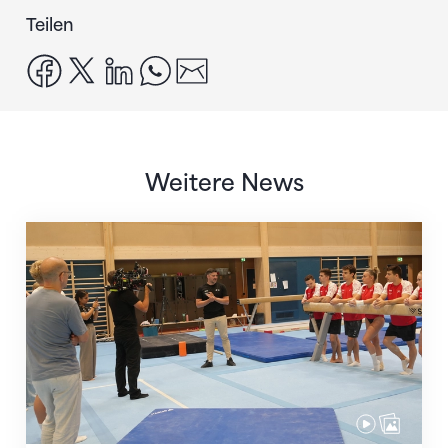
Teilen
facebook
x
linkedin
whatsapp
email
Weitere News
Mit klaren Zielen nach Zagreb