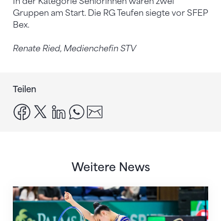
In der Kategorie Seniorinnen waren zwei
Gruppen am Start. Die RG Teufen siegte vor SFEP
Bex.
Renate Ried, Medienchefin STV
Teilen
facebook
x
linkedin
whatsapp
email
Weitere News
Nächster Halt: Weltmeisterschaft