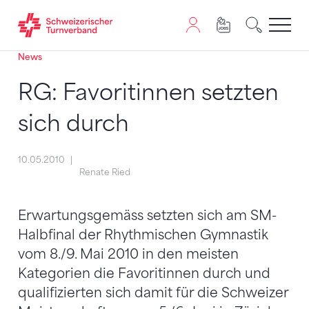
News
Zum Inhalt springen
Zur Sitemap navigieren
Zum Navigieren dieser Seite wird JavaScript benötigt. A
RG: Favoritinnen setzten
sich durch
10.05.2010
Renate Ried
Erwartungsgemäss setzten sich am SM-
Halbfinal der Rhythmischen Gymnastik
vom 8./9. Mai 2010 in den meisten
Kategorien die Favoritinnen durch und
qualifizierten sich damit für die Schweizer