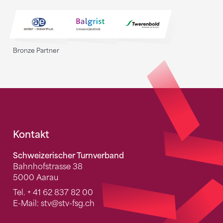
Bronze Partner
Fusszeile
Kontakt
Schweizerischer Turnverband
Bahnhofstrasse 38
5000 Aarau
Tel.
+ 41 62 837 82 00
E-Mail:
stv
@stv-fsg.ch