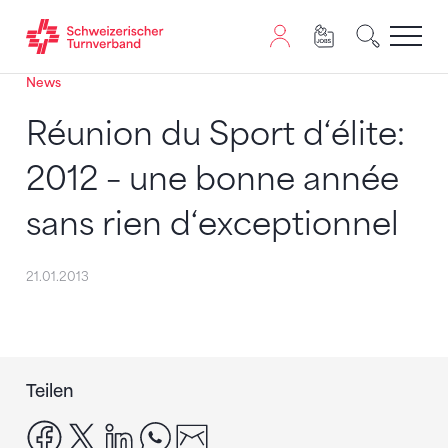
News
Zum Inhalt springen
Zur Sitemap navigieren
Zum Navigieren dieser Seite wird JavaScript benötigt. A
Réunion du Sport d‘élite:
2012 – une bonne année
sans rien d‘exceptionnel
21.01.2013
Teilen
facebook
x
linkedin
whatsapp
email