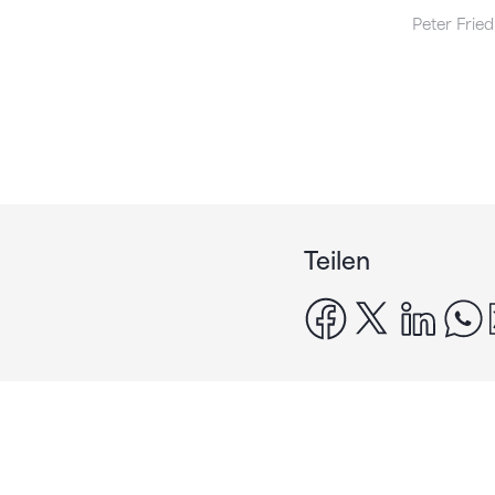
Peter Friedl
Teilen
facebook
x
linke