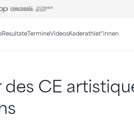
Coop
Concordia
Ochsner Sport
s
Resultate
Termine
Videos
Kaderathlet*innen
tigt. Alternativ können Sie die Sitemap ohne Jav
 des CE artistiqu
ns