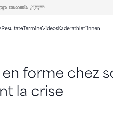
Coop
Concordia
Ochsner Sport
s
Resultate
Termine
Videos
Kaderathlet*innen
tigt. Alternativ können Sie die Sitemap ohne Jav
 en forme chez s
t la crise