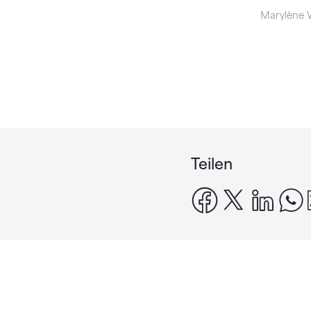
Marylène W
Teilen
facebook
x
linke