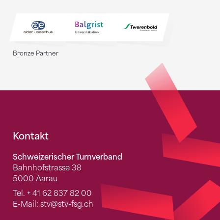
Bronze Partner
Fusszeile
Kontakt
Schweizerischer Turnverband
Bahnhofstrasse 38
5000 Aarau
Tel.
+ 41 62 837 82 00
E-Mail:
stv
@stv-fsg.ch