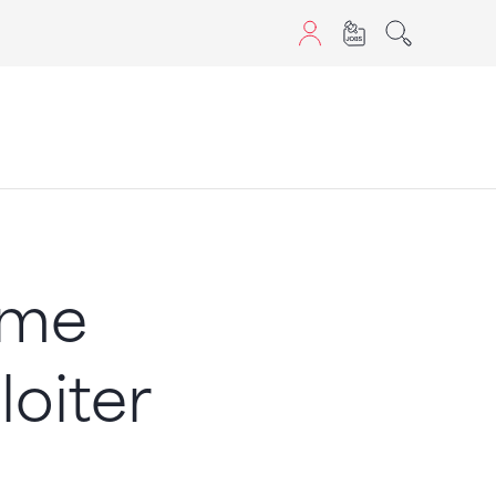
aScript nutzen.
mme
loiter