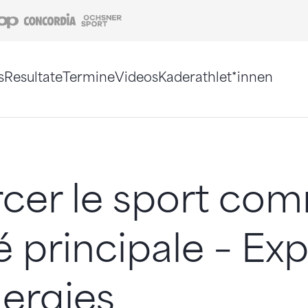
Coop
Concordia
Ochsner Sport
s
Resultate
Termine
Videos
Kaderathlet*innen
tigt. Alternativ können Sie die Sitemap ohne Jav
rcer le sport co
é principale – Exp
nergies