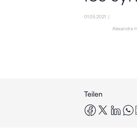
01.05.2021
Alexandra H
Teilen
facebook
x
linke