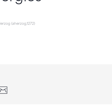
erzog (aherzog,1272)
din
whatsapp
email