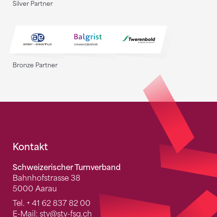
Silver Partner
Bronze Partner
Fusszeile
Kontakt
Schweizerischer Turnverband
Bahnhofstrasse 38
5000 Aarau
Tel.
+ 41 62 837 82 00
E-Mail:
stv
@stv-fsg.ch