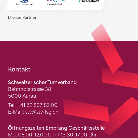
Bronze Partner
Fusszeile
Kontakt
Schweizerischer Turnverband
Bahnhofstrasse 38
5000 Aarau
Tel.
+ 41 62 837 82 00
E-Mail:
stv
@stv-fsg.ch
Öffnungszeiten Empfang Geschäftsstelle
Mo: 08.00–12.00 Uhr / 13.30–17.00 Uhr