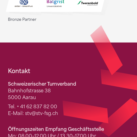
Bronze Partner
Fusszeile
Kontakt
Schweizerischer Turnverband
Bahnhofstrasse 38
5000 Aarau
Tel.
+ 41 62 837 82 00
E-Mail:
stv
@stv-fsg.ch
Öffnungszeiten Empfang Geschäftsstelle
Mo: 08.00–12.00 Uhr / 13.30–17.00 Uhr