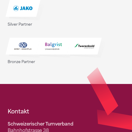
Silver Partner
Bronze Partner
Fusszeile
Kontakt
Schweizerischer Turnverband
Bahnhofstrasse 38