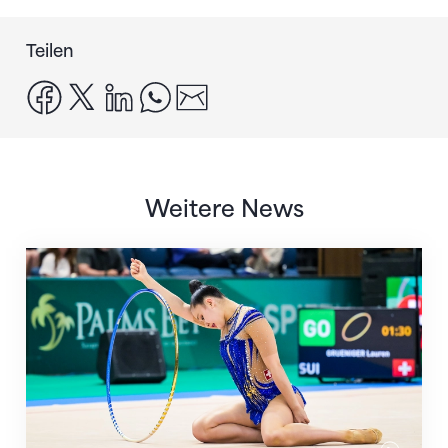
Teilen
facebook
x
linkedin
whatsapp
email
Weitere News
Nächster Halt: Weltmeisterschaft