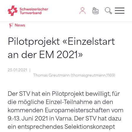
Zum Inhalt springen
Zur Sitemap navigieren
Zum Navigieren dieser Seite wird JavaScript benötigt. A
News
Pilotprojekt «Einzelstart
an der EM 2021»
25.01.2021
Thomas Greutmann (thomasgreutmann,1169)
Der STV hat ein Pilotprojekt bewilligt, für
die mögliche Einzel-Teilnahme an den
kommenden Europameisterschaften vom
9.-13. Juni 2021 in Varna. Der STV hat dazu
ein entsprechendes Selektionskonzept