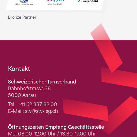
Bronze Partner
Fusszeile
Kontakt
Schweizerischer Turnverband
Bahnhofstrasse 38
5000 Aarau
Tel.
+ 41 62 837 82 00
E-Mail:
stv
@stv-fsg.ch
Öffnungszeiten Empfang Geschäftsstelle
Mo: 08.00–12.00 Uhr / 13.30–17.00 Uhr