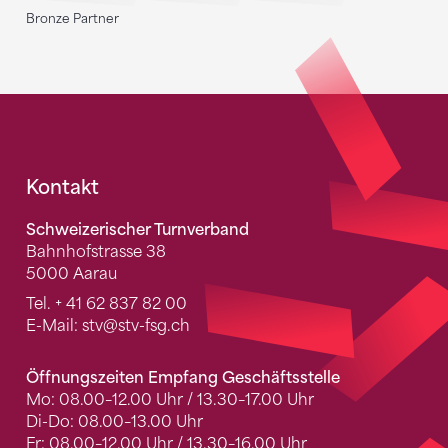
Bronze Partner
Fusszeile
Kontakt
Schweizerischer Turnverband
Bahnhofstrasse 38
5000 Aarau
Tel.
+ 41 62 837 82 00
E-Mail:
stv
@stv-fsg.ch
Öffnungszeiten Empfang Geschäftsstelle
Mo: 08.00–12.00 Uhr / 13.30–17.00 Uhr
Di-Do: 08.00–13.00 Uhr
Fr: 08.00–12.00 Uhr / 13.30–16.00 Uhr