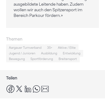
ausgebildete Leitende haben. Zudem
wollen wir auch den Spitzensport im
Bereich Parkour fördern.»
Themen
Aargauer Turnverband
35+
Aktive / Elite
Jugend / Junioren
Ausbildung
Entwicklung
Bewegung
Sportförderung
Breitensport
Teilen
facebook
x
linkedin
whatsapp
email