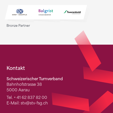
Bronze Partner
Fusszeile
Kontakt
Schweizerischer Turnverband
Bahnhofstrasse 38
5000 Aarau
Tel.
+ 41 62 837 82 00
E-Mail:
stv
@stv-fsg.ch