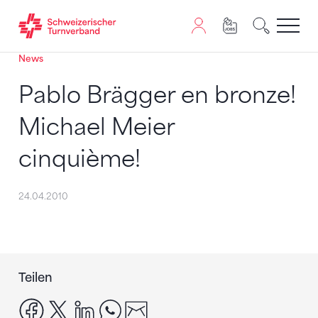
News
Zum Inhalt springen
Zur Sitemap navigieren
Zum Navigieren dieser Seite wird JavaScript benötigt. A
Pablo Brägger en bronze!
Michael Meier
cinquième!
24.04.2010
Teilen
facebook
x
linkedin
whatsapp
email