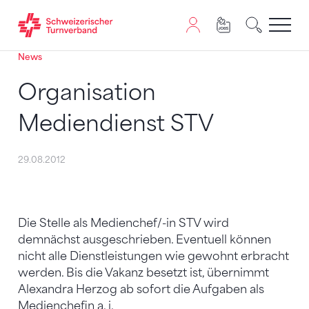
News
Zum Inhalt springen
Zur Sitemap navigieren
Zum Navigieren dieser Seite wird JavaScript benötigt. A
Organisation
Mediendienst STV
29.08.2012
Die Stelle als Medienchef/-in STV wird
demnächst ausgeschrieben. Eventuell können
nicht alle Dienstleistungen wie gewohnt erbracht
werden. Bis die Vakanz besetzt ist, übernimmt
Alexandra Herzog ab sofort die Aufgaben als
Medienchefin a. i.