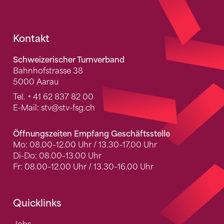
Fusszeile
Kontakt
Schweizerischer Turnverband
Bahnhofstrasse 38
5000 Aarau
Tel.
+ 41 62 837 82 00
E-Mail:
stv
@stv-fsg.ch
Öffnungszeiten Empfang Geschäftsstelle
Mo: 08.00–12.00 Uhr / 13.30–17.00 Uhr
Di-Do: 08.00–13.00 Uhr
Fr: 08.00–12.00 Uhr / 13.30–16.00 Uhr
Quicklinks