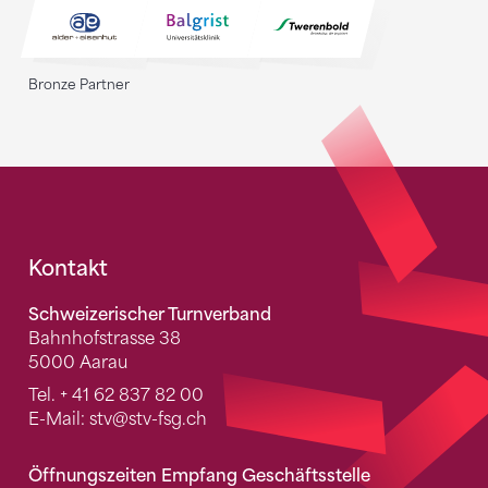
Bronze Partner
Fusszeile
Kontakt
Schweizerischer Turnverband
Bahnhofstrasse 38
5000 Aarau
Tel.
+ 41 62 837 82 00
E-Mail:
stv
@stv-fsg.ch
Öffnungszeiten Empfang Geschäftsstelle