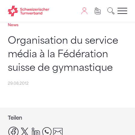
News
Zum Inhalt springen
Zur Sitemap navigieren
Zum Navigieren dieser Seite wird JavaScript benötigt. A
Organisation du service
média à la Fédération
suisse de gymnastique
29.08.2012
Teilen
facebook
x
linkedin
whatsapp
email