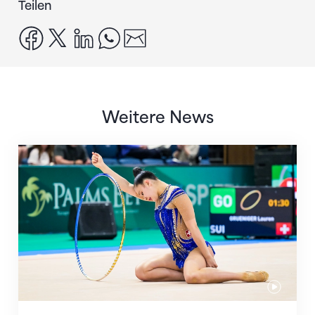
Teilen
facebook
x
linkedin
whatsapp
email
Weitere News
Nächster Halt: Weltmeisterschaft