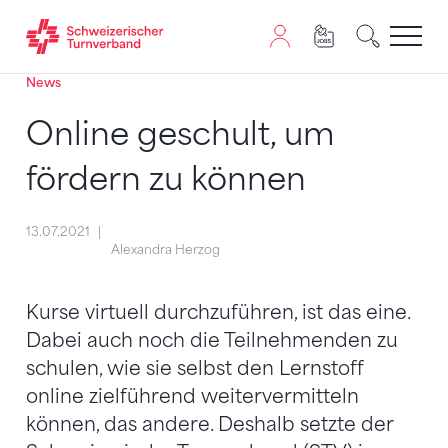
News
Zum Inhalt springen
Zur Sitemap navigieren
Zum Navigieren dieser Seite wird JavaScript benötigt. A
Online geschult, um
fördern zu können
13.07.2021
Alexandra Herzog
Kurse virtuell durchzuführen, ist das eine.
Dabei auch noch die Teilnehmenden zu
schulen, wie sie selbst den Lernstoff
online zielführend weitervermitteln
können, das andere. Deshalb setzte der