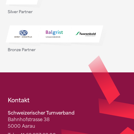
Silver Partner
Bronze Partner
Fusszeile
Kontakt
Schweizerischer Turnverband
Bahnhofstrasse 38
5000 Aarau