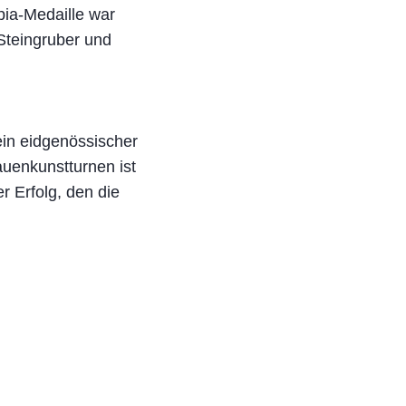
pia-Medaille war
 Steingruber und
ein eidgenössischer
auenkunstturnen ist
r Erfolg, den die