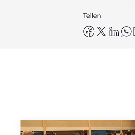
Teilen
facebook
x
linke
Mit klaren Zielen nach Zagreb