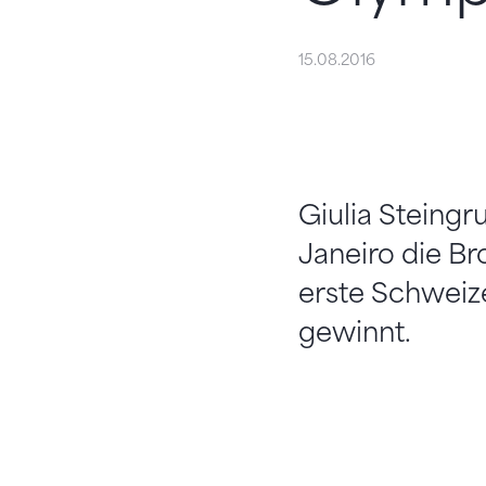
15.08.2016
Giulia Steingr
Janeiro die Br
erste Schweize
gewinnt.