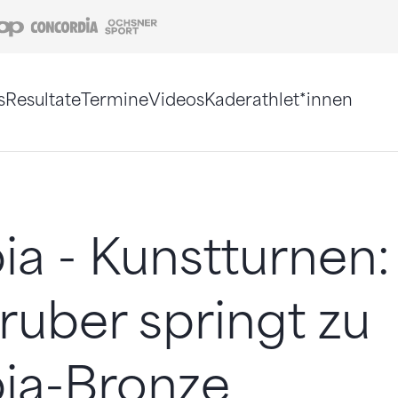
Coop
Concordia
Ochsner Sport
s
Resultate
Termine
Videos
Kaderathlet*innen
tigt. Alternativ können Sie die Sitemap ohne Jav
a - Kunstturnen:
ruber springt zu
ia-Bronze