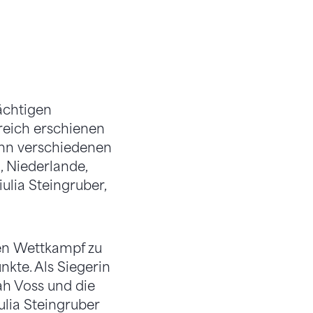
ächtigen
reich erschienen
ehn verschiedenen
, Niederlande,
ulia Steingruber,
en Wettkampf zu
nkte. Als Siegerin
ah Voss und die
ulia Steingruber