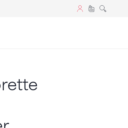
aScript nutzen.
rette
er