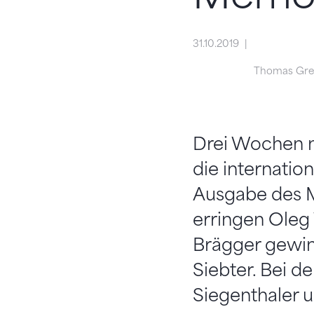
31.10.2019
Thomas Gre
Drei Wochen na
die internatio
Ausgabe des M
erringen Oleg
Brägger gewinn
Siebter. Bei d
Siegenthaler un