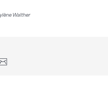
rylène Walther
din
whatsapp
email