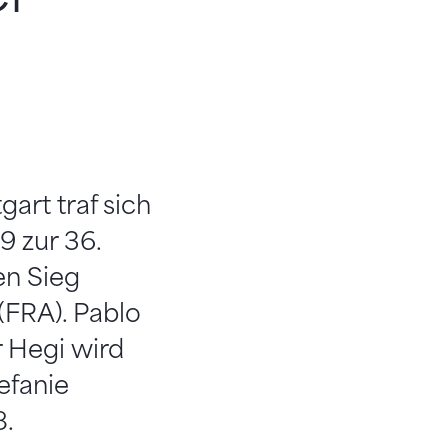
art traf sich
9 zur 36.
en Sieg
(FRA). Pablo
r Hegi wird
efanie
8.