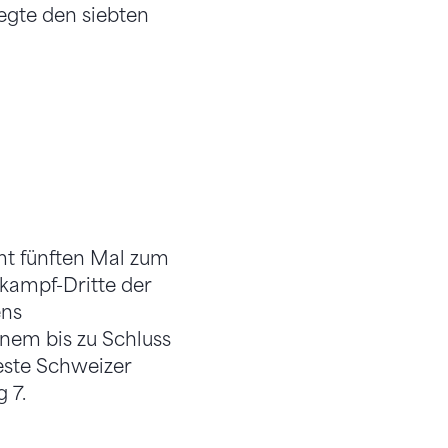
legte den siebten
mt fünften Mal zum
kampf-Dritte der
ens
nem bis zu Schluss
este Schweizer
 7.