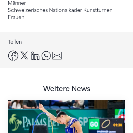
Männer
Schweizerisches Nationalkader Kunstturnen
Frauen
Teilen
facebook
x
linkedin
whatsapp
email
Weitere News
Nächster Halt: Weltmeisterschaft