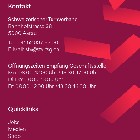
Fusszeile
Kontakt
Schweizerischer Turnverband
Bahnhofstrasse 38
5000 Aarau
Tel.
+ 41 62 837 82 00
E-Mail:
stv
@stv-fsg.ch
Öffnungszeiten Empfang Geschäftsstelle
Mo: 08.00–12.00 Uhr / 13.30–17.00 Uhr
Di-Do: 08.00–13.00 Uhr
Fr: 08.00–12.00 Uhr / 13.30–16.00 Uhr
Quicklinks
Jobs
Medien
Shop