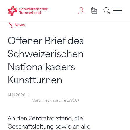
Zum Inhalt springen
Zur Sitemap navigieren
Zum Navigieren dieser Seite wird JavaScript benötigt. A
News
Offener Brief des
Schweizerischen
Nationalkaders
Kunstturnen
14.11.2020
Marc Frey (marc.frey,7750)
An den Zentralvorstand, die
Geschäftsleitung sowie an alle