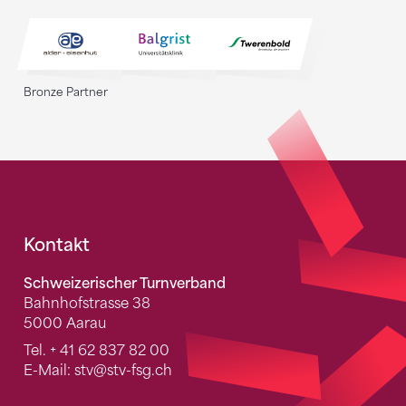
Bronze Partner
Fusszeile
Kontakt
Schweizerischer Turnverband
Bahnhofstrasse 38
5000 Aarau
Tel.
+ 41 62 837 82 00
E-Mail:
stv
@stv-fsg.ch