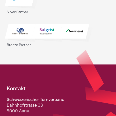
Silver Partner
Bronze Partner
Fusszeile
Kontakt
Schweizerischer Turnverband
Bahnhofstrasse 38
5000 Aarau