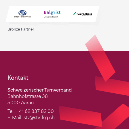
Bronze Partner
Fusszeile
Kontakt
Schweizerischer Turnverband
Bahnhofstrasse 38
5000 Aarau
Tel.
+ 41 62 837 82 00
E-Mail:
stv
@stv-fsg.ch