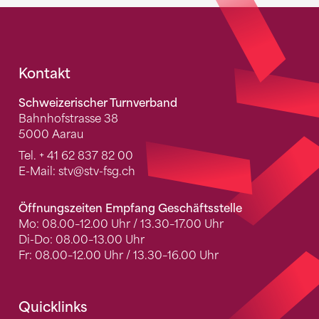
Fusszeile
Kontakt
Schweizerischer Turnverband
Bahnhofstrasse 38
5000 Aarau
Tel.
+ 41 62 837 82 00
E-Mail:
stv
@stv-fsg.ch
Öffnungszeiten Empfang Geschäftsstelle
Mo: 08.00–12.00 Uhr / 13.30–17.00 Uhr
Di-Do: 08.00–13.00 Uhr
Fr: 08.00–12.00 Uhr / 13.30–16.00 Uhr
Quicklinks