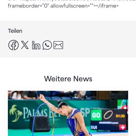
frameborder="0" allowfullscreen=""></iframe>
Teilen
facebook
x
linkedin
whatsapp
email
Weitere News
Nächster Halt: Weltmeisterschaft