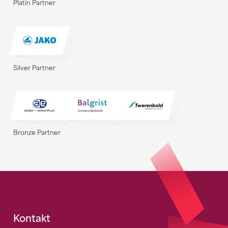
Platin Partner
Silver Partner
Bronze Partner
Fusszeile
Kontakt