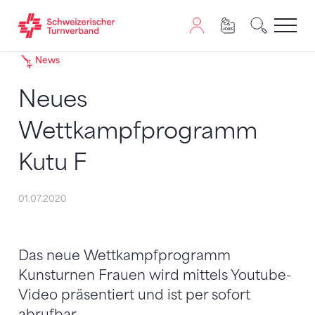
Zum Inhalt springen
Zur Sitemap navigieren
Zum Navigieren dieser Seite wird JavaScript benötigt. A
News
Neues
Wettkampfprogramm
Kutu F
01.07.2020
Das neue Wettkampfprogramm
Kunsturnen Frauen wird mittels Youtube-
Video präsentiert und ist per sofort
abrufbar.