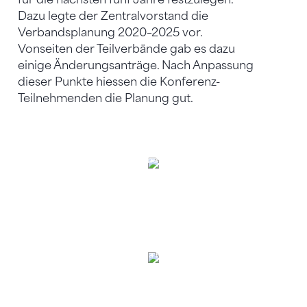
Dazu legte der Zentralvorstand die
Verbandsplanung 2020–2025 vor.
Vonseiten der Teilverbände gab es dazu
einige Änderungsanträge. Nach Anpassung
dieser Punkte hiessen die Konferenz-
Teilnehmenden die Planung gut.
Die seit 2020 neuen Präsidentinnen und Präsidenten in
den Kantonal- und Regionalturnverbänden (v. l.): Evi
Hurschler (LU, OW+NW), Brigitte Hunziker-Torre (TVBS),
Loris Galbusera (ACTG), Hubert Lehner (SGTV) – nicht auf
dem Bild: Stefan Gerber/Samuel Morgenthaler (TBS) und
Sebastian Perrig (SAT)
Die neuen technischen Leiter/-innen (v. l.): Patrick
Wachsmuth (SOTV), Dominik Dätwyler (ATV), Kathrin
Cienkiewicz (TVBS), Natascia Minoggio (ACTG). – nicht auf
dem Bild: Christiane Forel (AGG), Michael Kistler (KSTV),
Reto Künzli (LU/OW+NW), Ursula Salvetti (SATUS)