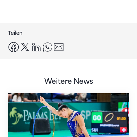
Teilen
facebook
x
linkedin
whatsapp
email
Weitere News
Nächster Halt: Weltmeisterschaft