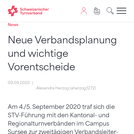
News
Zum Inhalt springen
Zur Sitemap navigieren
Zum Navigieren dieser Seite wird JavaScript benötigt. A
Neue Verbandsplanung
und wichtige
Vorentscheide
09.09.2020
Alexandra Herzog (aherzog,1272)
Am 4./5. September 2020 traf sich die
STV-Führung mit den Kantonal- und
Regionalturnverbänden im Campus
Sursee zur zweitägigen Verbandsleiter-