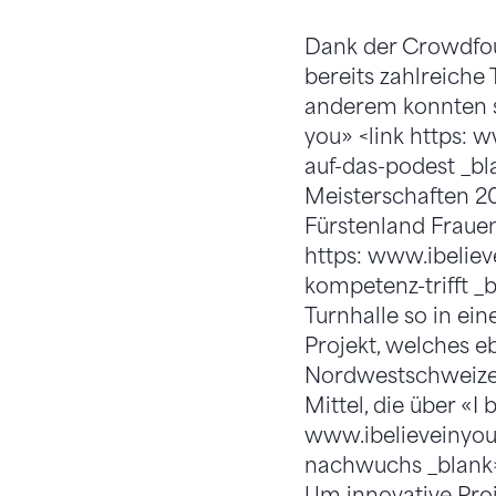
Dank der Crowdfoun
bereits zahlreiche 
anderem konnten si
you» <link https: 
auf-das-podest _bl
Meisterschaften 20
Fürstenland Frauen
https: www.ibeliev
kompetenz-trifft _
Turnhalle so in ei
Projekt, welches e
Nordwestschweizer
Mittel, die über «
www.ibelieveinyou.
nachwuchs _blank>
Um innovative Proj