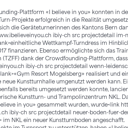
ding-Plattform «I believe in you» konnten in d
Turn-Projekte erfolgreich in die Realität umgeset
ch die Geräteturnerinnen des Kantons Bern dank
www.ibelieveinyou.ch ibiy-ch src projectdetail im
ank>einheitliche Wettkampf-Turndress im Hinblic
17 finanzieren. Ebenso ermöglichte sich das Tra
 (TZFF) dank der Crowdfounding-Plattform, dass 
einyou.ch ibiy-ch src projectdetail wenn-leidensc
blank>«Gym Resort Mogelsberg» realisiert und ei
ne neue Kunstturnhalle umgenutzt werden kann. Ei
benfalls bereits umgesetzt werden konnte, lancier
ische Kunstturn- und Trampolinzentrum NKL. Dan
I believe in you» gesammelt wurden, wurde<link htt
ch ibiy-ch src projectdetail neuer-boden-fuer-de
 im NKL ein neuer Kunstturnboden angeschafft.
ekte im Turnsport zu unterstützen, haben «I belie