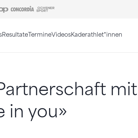
Coop
Concordia
Ochsner Sport
s
Resultate
Termine
Videos
Kaderathlet*innen
tigt. Alternativ können Sie die Sitemap ohne Jav
artnerschaft mit
e in you»