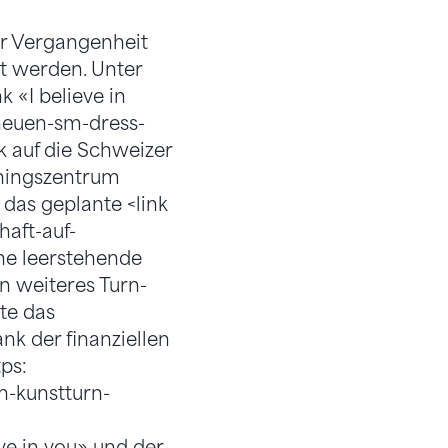
er Vergangenheit
zt werden. Unter
 «I believe in
-neuen-sm-dress-
k auf die Schweizer
iningszentrum
das geplante <link
haft-auf-
ne leerstehende
n weiteres Turn-
te das
k der finanziellen
ps:
n-kunstturn-
ve in you» und der