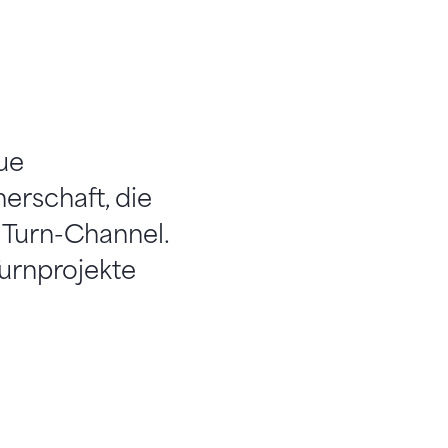
ue
erschaft, die
r Turn-Channel.
urnprojekte