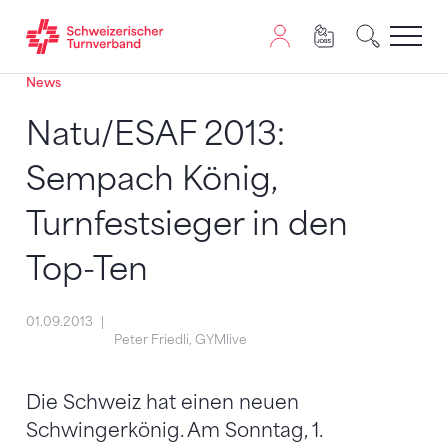
News
Zum Inhalt springen
Zur Sitemap navigieren
Zum Navigieren dieser Seite wird JavaScript benötigt. A
Natu/ESAF 2013:
Sempach König,
Turnfestsieger in den
Top-Ten
01.09.2013
Peter Friedli, GYMlive
Die Schweiz hat einen neuen
Schwingerkönig. Am Sonntag, 1.