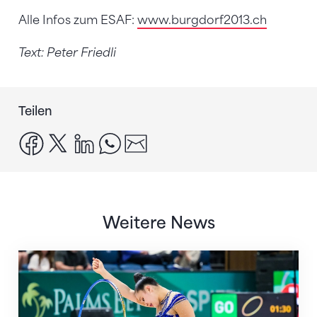
Alle Infos zum ESAF:
www.burgdorf2013.ch
Text: Peter Friedli
Teilen
facebook
x
linkedin
whatsapp
email
Weitere News
Nächster Halt: Weltmeisterschaft