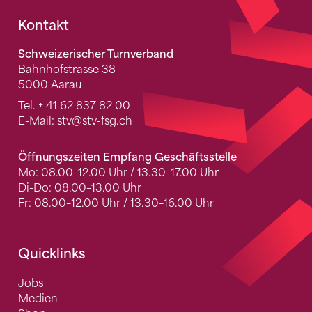
Fusszeile
Kontakt
Schweizerischer Turnverband
Bahnhofstrasse 38
5000 Aarau
Tel.
+ 41 62 837 82 00
E-Mail:
stv
@stv-fsg.ch
Öffnungszeiten Empfang Geschäftsstelle
Mo: 08.00–12.00 Uhr / 13.30–17.00 Uhr
Di-Do: 08.00–13.00 Uhr
Fr: 08.00–12.00 Uhr / 13.30–16.00 Uhr
Quicklinks
Jobs
Medien