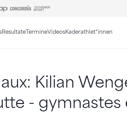
Coop
Concordia
Ochsner Sport
s
Resultate
Termine
Videos
Kaderathlet*innen
tigt. Alternativ können Sie die Sitemap ohne Jav
aux: Kilian Wenge
lutte - gymnastes