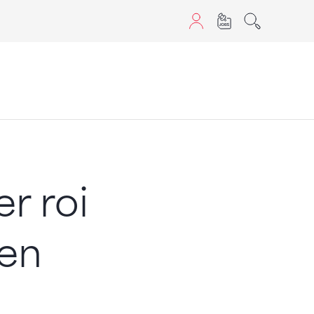
aScript nutzen.
r roi
 en