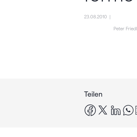
23.08.2010
Peter Friedl
Teilen
facebook
x
linke