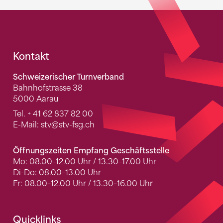
Fusszeile
Kontakt
Schweizerischer Turnverband
Bahnhofstrasse 38
5000 Aarau
Tel.
+ 41 62 837 82 00
E-Mail:
stv
@stv-fsg.ch
Öffnungszeiten Empfang Geschäftsstelle
Mo: 08.00–12.00 Uhr / 13.30–17.00 Uhr
Di-Do: 08.00–13.00 Uhr
Fr: 08.00–12.00 Uhr / 13.30–16.00 Uhr
Quicklinks