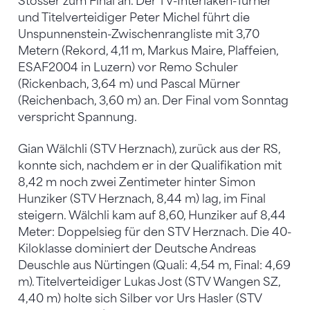
Stösser zum Final an. Der TV-Interlaken-Turner
und Titelverteidiger Peter Michel führt die
Unspunnenstein-Zwischenrangliste mit 3,70
Metern (Rekord, 4,11 m, Markus Maire, Plaffeien,
ESAF2004 in Luzern) vor Remo Schuler
(Rickenbach, 3,64 m) und Pascal Mürner
(Reichenbach, 3,60 m) an. Der Final vom Sonntag
verspricht Spannung.
Gian Wälchli (STV Herznach), zurück aus der RS,
konnte sich, nachdem er in der Qualifikation mit
8,42 m noch zwei Zentimeter hinter Simon
Hunziker (STV Herznach, 8,44 m) lag, im Final
steigern. Wälchli kam auf 8,60, Hunziker auf 8,44
Meter: Doppelsieg für den STV Herznach. Die 40-
Kiloklasse dominiert der Deutsche Andreas
Deuschle aus Nürtingen (Quali: 4,54 m, Final: 4,69
m). Titelverteidiger Lukas Jost (STV Wangen SZ,
4,40 m) holte sich Silber vor Urs Hasler (STV