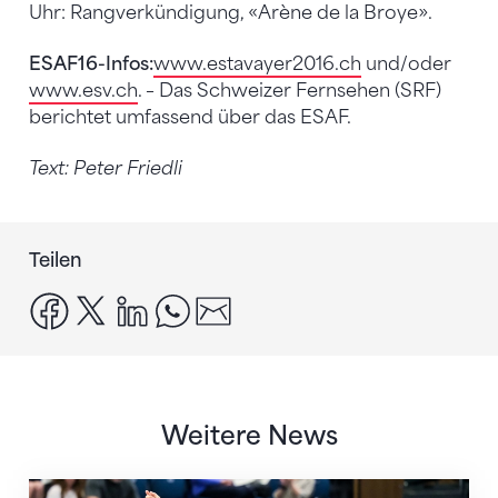
Uhr: Rangverkündigung, «Arène de la Broye».
ESAF16-Infos:
www.estavayer2016.ch
und/oder
www.esv.ch
. – Das Schweizer Fernsehen (SRF)
berichtet umfassend über das ESAF.
Text: Peter Friedli
Teilen
facebook
x
linkedin
whatsapp
email
Weitere News
Nächster Halt: Weltmeisterschaft