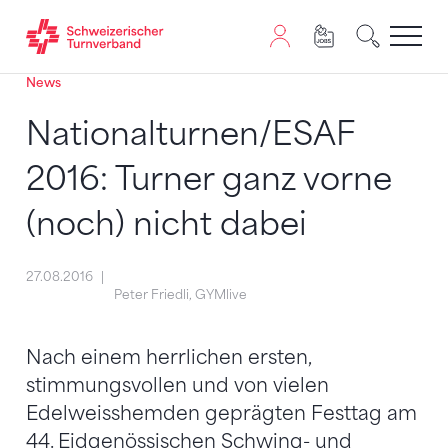
News
Zum Inhalt springen
Zur Sitemap navigieren
Zum Navigieren dieser Seite wird JavaScript benötigt. A
Nationalturnen/ESAF
2016: Turner ganz vorne
(noch) nicht dabei
27.08.2016
Peter Friedli, GYMlive
Nach einem herrlichen ersten,
stimmungsvollen und von vielen
Edelweisshemden geprägten Festtag am
44. Eidgenössischen Schwing- und