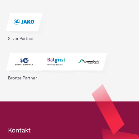
Silver Partner
Bronze Partner
Fusszeile
Kontakt