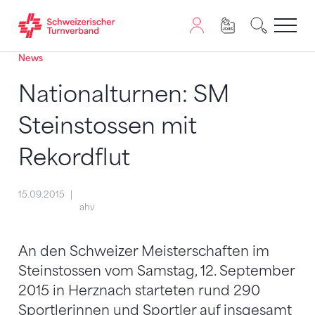
News
Zum Inhalt springen
Zur Sitemap navigieren
Zum Navigieren dieser Seite wird JavaScript benötigt. A
Nationalturnen: SM
Steinstossen mit
Rekordflut
15.09.2015
ahv
An den Schweizer Meisterschaften im
Steinstossen vom Samstag, 12. September
2015 in Herznach starteten rund 290
Sportlerinnen und Sportler auf insgesamt