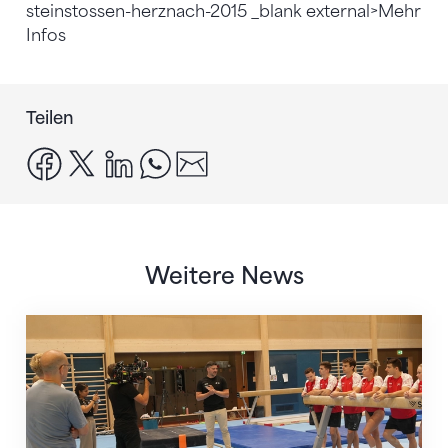
steinstossen-herznach-2015 _blank external>Mehr
Infos
Teilen
facebook
x
linkedin
whatsapp
email
Weitere News
Mit klaren Zielen nach Zagreb