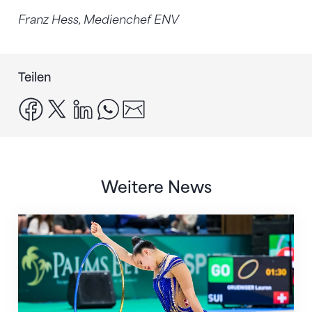
Franz Hess, Medienchef ENV
Teilen
facebook
x
linkedin
whatsapp
email
Weitere News
Nächster Halt: Weltmeisterschaft