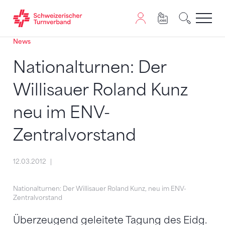
News
Zum Inhalt springen
Zur Sitemap navigieren
Zum Navigieren dieser Seite wird JavaScript benötigt. A
Nationalturnen: Der
Willisauer Roland Kunz
neu im ENV-
Zentralvorstand
12.03.2012
Nationalturnen: Der Willisauer Roland Kunz, neu im ENV-
Zentralvorstand
Überzeugend geleitete Tagung des Eidg.