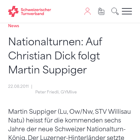
News
Zum Inhalt springen
Zur Sitemap navigieren
Zum Navigieren dieser Seite wird JavaScript benötigt. A
Nationalturnen: Auf
Christian Dick folgt
Martin Suppiger
22.08.2011
Peter Friedli, GYMlive
Martin Suppiger (Lu, Ow/Nw, STV Willisau
Natu) heisst für die kommenden sechs
Jahre der neue Schweizer Nationalturn-
König. Der Luzerner-Hinterländer setzte