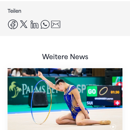
Teilen
facebook
x
linkedin
whatsapp
email
Weitere News
Nächster Halt: Weltmeisterschaft