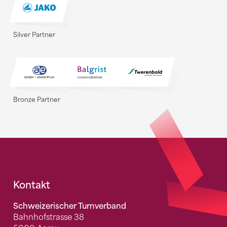
Silver Partner
Bronze Partner
Fusszeile
Kontakt
Schweizerischer Turnverband
Bahnhofstrasse 38