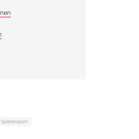
nnen
n
Spitzensport