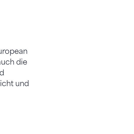
European
auch die
nd
icht und