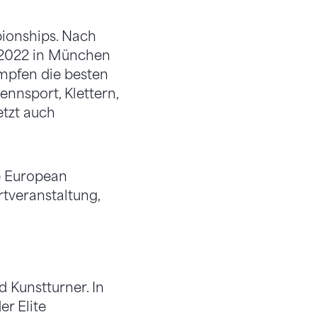
ionships. Nach
t 2022 in München
ämpfen die besten
nnsport, Klettern,
etzt auch
e European
tveranstaltung,
 Kunstturner. In
r Elite