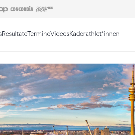
Coop
Concordia
Ochsner Sport
s
Resultate
Termine
Videos
Kaderathlet*innen
tigt. Alternativ können Sie die Sitemap ohne Jav