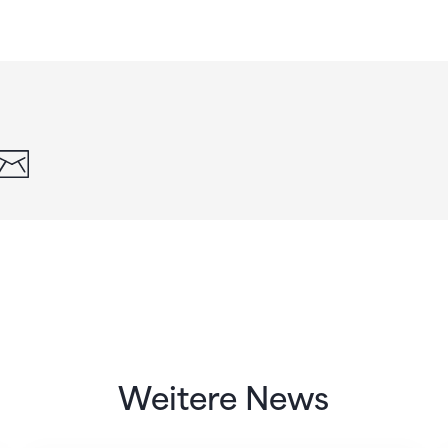
din
whatsapp
email
Weitere News