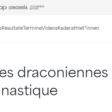
Coop
Concordia
Ochsner Sport
s
Resultate
Termine
Videos
Kaderathlet*innen
tigt. Alternativ können Sie die Sitemap ohne Jav
es draconiennes
nastique