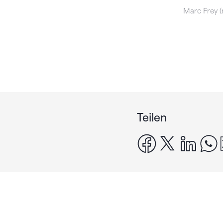
Marc Frey (
Teilen
facebook
x
linke