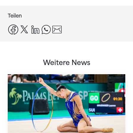
Teilen
facebook
x
linkedin
whatsapp
email
Weitere News
Nächster Halt: Weltmeisterschaft