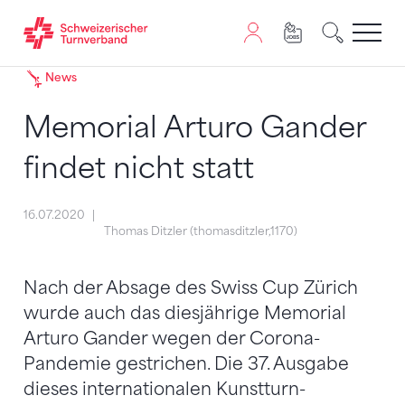
Zum Inhalt springen
Zur Sitemap navigieren
Zum Navigieren dieser Seite wird JavaScript benötigt. A
News
Memorial Arturo Gander
findet nicht statt
16.07.2020
Thomas Ditzler (thomasditzler,1170)
Nach der Absage des Swiss Cup Zürich
wurde auch das diesjährige Memorial
Arturo Gander wegen der Corona-
Pandemie gestrichen. Die 37. Ausgabe
dieses internationalen Kunstturn-