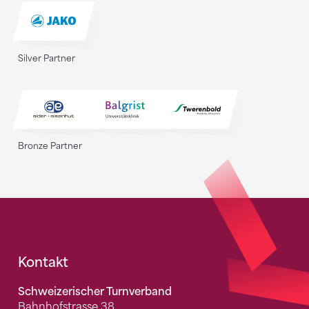
Silver Partner
Bronze Partner
Fusszeile
Kontakt
Schweizerischer Turnverband
Bahnhofstrasse 38