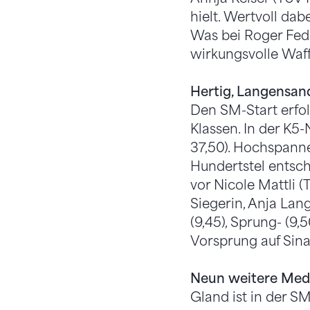
hielt. Wertvoll da
Was bei Roger Feder
wirkungsvolle Waff
Hertig, Langensan
Den SM-Start erfo
Klassen. In der K5
37,50). Hochspanne
Hundertstel entsch
vor Nicole Mattli 
Siegerin, Anja Lan
(9,45), Sprung- (9,
Vorsprung auf Sina
Neun weitere Meda
Gland ist in der S