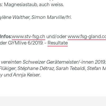
s: Magnesiastaub, auch weiss.
ylène Walther, Simon Marville/fri.
nfos:
www.stv-fsg.ch
und/oder
www.fsg-gland.c
er GYMlive 6/2019. –
Resultate
 vereinten Schweizer Gerätemeister/-innen 2019, v
lükiger, Stéphane Détraz, Sarah Tebaldi, Stefan M
y und Annja Keiser.