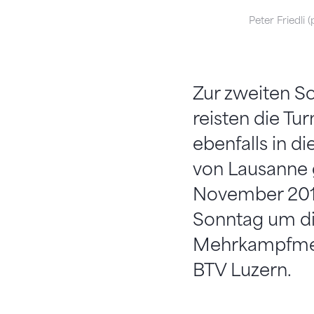
Peter Friedli (
Zur zweiten S
reisten die Tu
ebenfalls in d
von Lausanne 
November 201
Sonntag um die
Mehrkampfmeis
BTV Luzern.