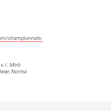
om/championnats-
. l.: Mirò
eier, Norina