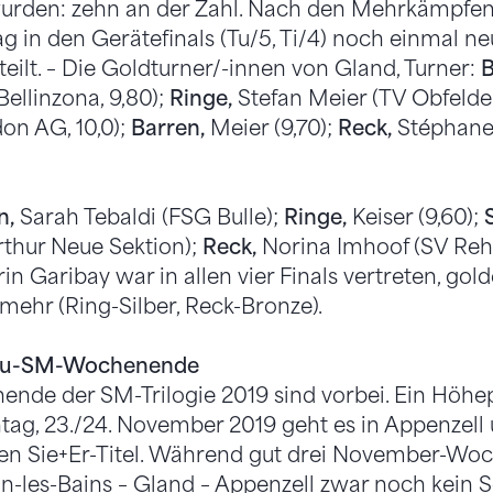
wurden: zehn an der Zahl. Nach den Mehrkämpfen
 in den Gerätefinals (Tu/5, Ti/4) noch einmal n
eilt. – Die Goldturner/-innen von Gland, Turner:
B
llinzona, 9,80);
Ringe,
Stefan Meier (TV Obfelden
don AG, 10,0);
Barren,
Meier (9,70);
Reck,
Stéphane
n,
Sarah Tebaldi (FSG Bulle);
Ringe,
Keiser (9,60);
rthur Neue Sektion);
Reck,
Norina Imhoof (SV Rehe
 Garibay war in allen vier Finals vertreten, go
 mehr (Ring-Silber, Reck-Bronze).
etu-SM-Wochenende
nde der SM-Trilogie 2019 sind vorbei. Ein Höhe
g, 23./24. November 2019 geht es in Appenzell
en Sie+Er-Titel. Während gut drei November-Woch
-les-Bains – Gland – Appenzell zwar noch kein S