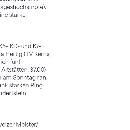
Tageshöchstnote).
ine starke,
5-, KD- und K7-
a Hertig (TV Kerns,
ich fünf
Altstätten, 37,00)
en am Sonntag ran.
ank starken Ring-
undertsteln
eizer Meister/-