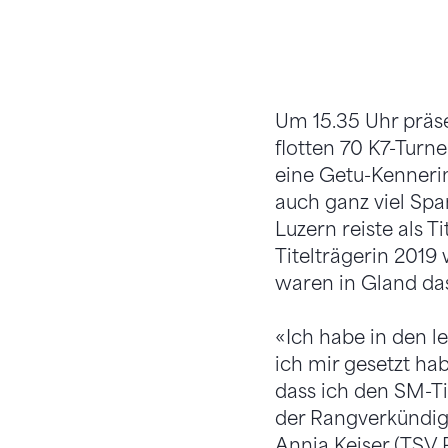
Um 15.35 Uhr präs
flotten 70 K7-Turn
eine Getu-Kennerin
auch ganz viel Sp
Luzern reiste als T
Titelträgerin 2019
waren in Gland das
«Ich habe in den le
ich mir gesetzt hab
dass ich den SM-Ti
der Rangverkündigu
Annja Keiser (TSV 