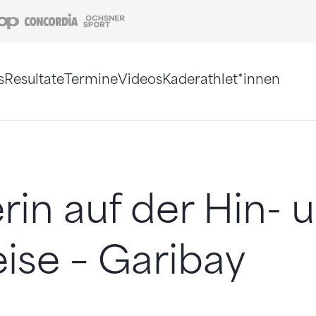
Coop
Concordia
Ochsner Sport
s
Resultate
Termine
Videos
Kaderathlet*innen
tigt. Alternativ können Sie die Sitemap ohne Jav
rin auf der Hin- 
ise – Garibay