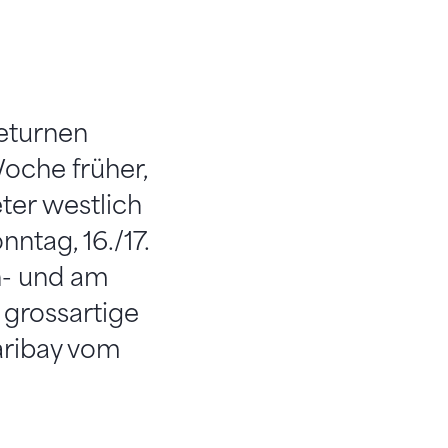
eturnen
Woche früher,
ter westlich
tag, 16./17.
n- und am
 grossartige
aribay vom