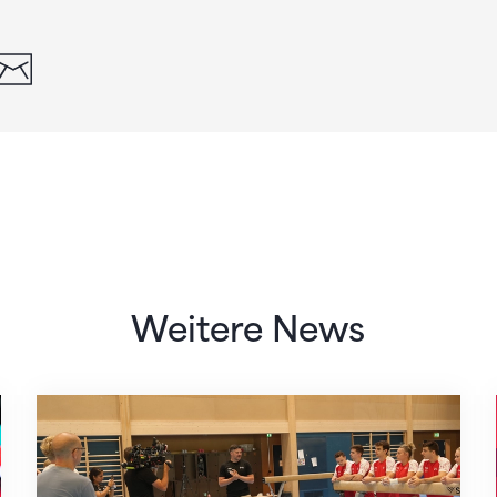
din
whatsapp
email
Weitere News
Mit klaren Zielen nach Zagreb