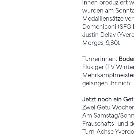
innen produziert 
wurden am Sonntag
Medaillensätze vert
Domeniconi (SFG Be
Justin Delay (Yver
Morges, 9,80).
Turnerinnen:
Bode
Flükiger (TV Winte
Mehrkampfmeisterin
gelangen ihr nicht
Jetzt noch ein G
Zwei Getu-Wochene
Am Samstag/Sonnta
Frauschafts- und d
Turn-Achse Yverdon