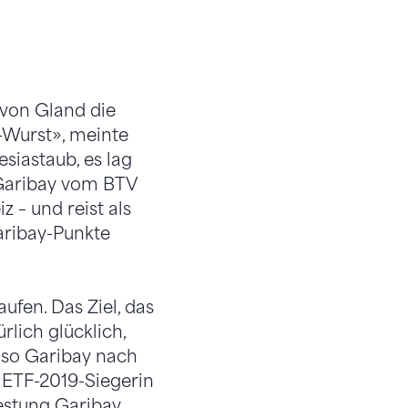
 von Gland die
l-Wurst», meinte
siastaub, es lag
 Garibay vom BTV
z – und reist als
Garibay-Punkte
aufen. Das Ziel, das
rlich glücklich,
, so Garibay nach
 ETF-2019-Siegerin
Festung Garibay