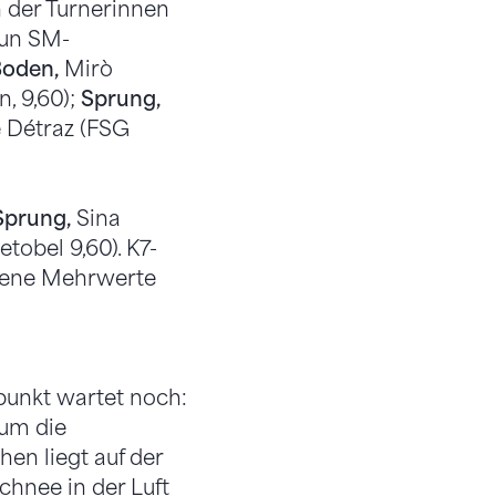
 der Turnerinnen
eun SM-
oden,
Mirò
, 9,60);
Sprung,
 Détraz (FSG
Sprung,
Sina
tobel 9,60). K7-
ldene Mehrwerte
punkt wartet noch:
 um die
en liegt auf der
chnee in der Luft