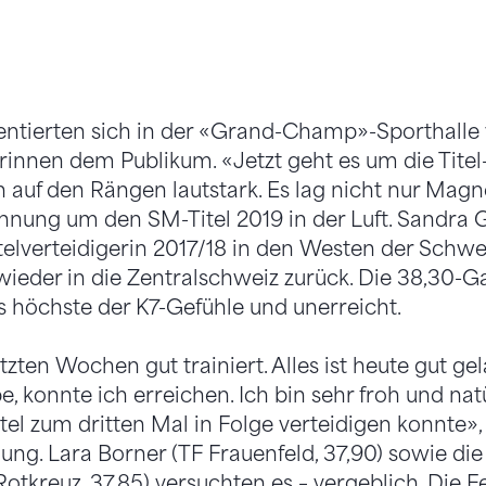
entierten sich in der «Grand-Champ»-Sporthalle
erinnen dem Publikum. «Jetzt geht es um die Tite
 auf den Rängen lautstark. Es lag nicht nur Magne
annung um den SM-Titel 2019 in der Luft. Sandra
itelverteidigerin 2017/18 in den Westen der Schwei
 wieder in die Zentralschweiz zurück. Die 38,30-
 höchste der K7-Gefühle und unerreicht.
tzten Wochen gut trainiert. Alles ist heute gut gel
e, konnte ich erreichen. Ich bin sehr froh und natü
tel zum dritten Mal in Folge verteidigen konnte»
ng. Lara Borner (TF Frauenfeld, 37,90) sowie die
Rotkreuz, 37,85) versuchten es – vergeblich. Die 