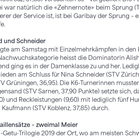
bei war natürlich die «Zehnernote» beim Sprung (
er der Service ist, ist bei Garibay der Sprung – e
e.
d und Schneider
lgte am Samstag mit Einzelmehrkämpfen in den K
-Nachwuchskategorie heisst die Dominatorin Alish
nd ging es in der Damenklasse zu und her. Ledigl
ieden am Schluss für Nina Schneider (STV Zürich 
(TV Grüningen, 36,95). Die K6-Turnerinnen musst
gensand (STV Sarnen, 37,90 Punkte) setzte sich, d
50) und Reckleistungen (9,60) mit lediglich fünf H
 Kaufmann (STV Koblenz, 37,85) durch.
illensätze – zweimal Meier
M-Getu-Trilogie 2019 der Ort, wo am meisten Schw