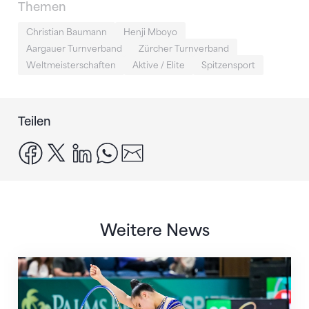
Themen
Christian Baumann
Henji Mboyo
Aargauer Turnverband
Zürcher Turnverband
Weltmeisterschaften
Aktive / Elite
Spitzensport
Teilen
facebook
x
linkedin
whatsapp
email
Weitere News
Nächster Halt: Weltmeisterschaft