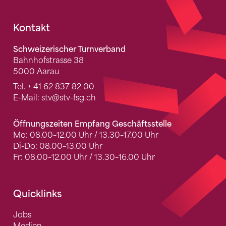
Fusszeile
Kontakt
Schweizerischer Turnverband
Bahnhofstrasse 38
5000 Aarau
Tel.
+ 41 62 837 82 00
E-Mail:
stv
@stv-fsg.ch
Öffnungszeiten Empfang Geschäftsstelle
Mo: 08.00–12.00 Uhr / 13.30–17.00 Uhr
Di-Do: 08.00–13.00 Uhr
Fr: 08.00–12.00 Uhr / 13.30–16.00 Uhr
Quicklinks
Jobs