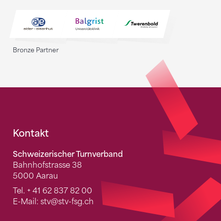
Bronze Partner
Fusszeile
Kontakt
Schweizerischer Turnverband
Bahnhofstrasse 38
5000 Aarau
Tel.
+ 41 62 837 82 00
E-Mail:
stv
@stv-fsg.ch