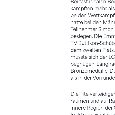
Bei fast idealen 
kämpften mehr als 1
beiden Wettkampft
hatte bei den Män
Teilnehmer Simon 
besiegen. Die Emm
TV Buttikon-Schüb
dem zweiten Platz
musste sich der LC
begnügen. Langnau 
Bronzemedaille. D
als in der Vorrund
Die Titelverteidig
räumen und auf Ran
innere Region der 
Im Mixed-Final vo