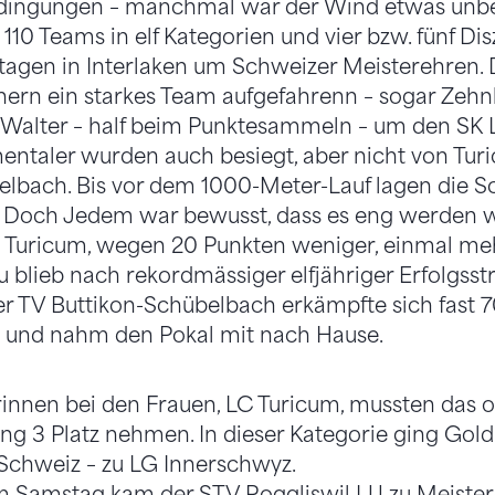
Bedingungen – manchmal war der Wind etwas unb
10 Teams in elf Kategorien und vier bzw. fünf Dis
agen in Interlaken um Schweizer Meisterehren. 
nern ein starkes Team aufgefahrenn – sogar Ze
Walter – half beim Punktesammeln – um den SK 
entaler wurden auch besiegt, aber nicht von Tu
elbach. Bis vor dem 1000-Meter-Lauf lagen die S
. Doch Jedem war bewusst, dass es eng werden 
 Turicum, wegen 20 Punkten weniger, einmal meh
blieb nach rekordmässiger elfjähriger Erfolgsst
er TV Buttikon-Schübelbach erkämpfte sich fast 
e und nahm den Pokal mit nach Hause.
erinnen bei den Frauen, LC Turicum, mussten das
g 3 Platz nehmen. In dieser Kategorie ging Gold 
Schweiz – zu LG Innerschwyz.
m Samstag kam der STV Roggliswil LU zu Meister