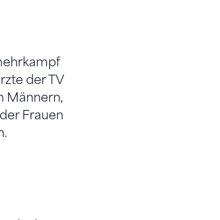
smehrkampf
rzte der TV
n Männern,
 der Frauen
n.