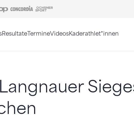
Coop
Concordia
Ochsner Sport
s
Resultate
Termine
Videos
Kaderathlet*innen
tigt. Alternativ können Sie die Sitemap ohne Jav
Langnauer Siege
chen