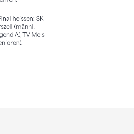
nal heissen: SK
szell (männl.
gend A), TV Mels
enioren).