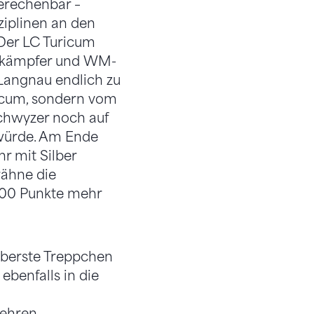
erechenbar –
ziplinen an den
Der LC Turicum
hnkämpfer und WM-
Langnau endlich zu
ricum, sondern vom
chwyzer noch auf
würde. Am Ende
r mit Silber
rähne die
700 Punkte mehr
 oberste Treppchen
ebenfalls in die
ehren.