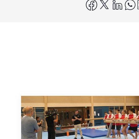
facebook
x
linke
Mit klaren Zielen nach Zagreb