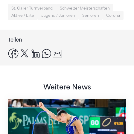
St. Galler Turnverband
Schweizer Meisterschaften
Aktive / Elite
Jugend / Junioren
Senioren
Corona
Teilen
facebook
x
linkedin
whatsapp
email
Weitere News
Nächster Halt: Weltmeisterschaft