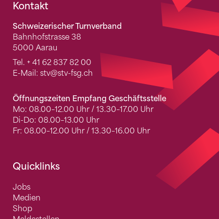
Fusszeile
Kontakt
Schweizerischer Turnverband
Bahnhofstrasse 38
5000 Aarau
Tel.
+ 41 62 837 82 00
E-Mail:
stv
@stv-fsg.ch
Öffnungszeiten Empfang Geschäftsstelle
Mo: 08.00–12.00 Uhr / 13.30–17.00 Uhr
Di-Do: 08.00–13.00 Uhr
Fr: 08.00–12.00 Uhr / 13.30–16.00 Uhr
Quicklinks
Jobs
Medien
Shop