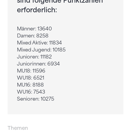
sind folgende Punktzahlen
erforderlich:
Männer: 13640
Damen: 8258
Mixed Aktive: 11834
Mixed Jugend: 10185
Junioren: 11182
Juniorinnen: 6934
MU18: 11596
WU18: 6521
MU16: 8188
WU16: 7543
Senioren: 10275
Themen