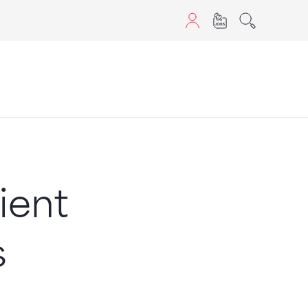
aScript nutzen.
ient
s