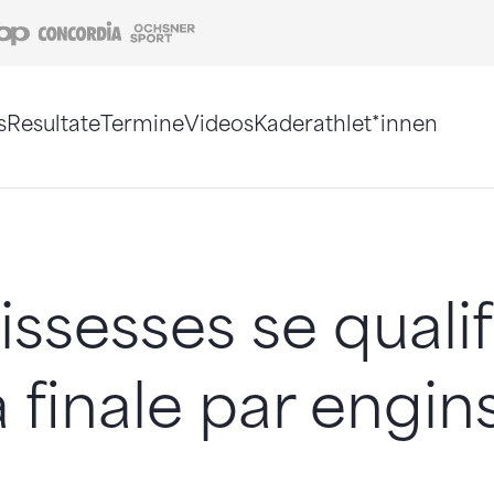
Coop
Concordia
Ochsner Sport
s
Resultate
Termine
Videos
Kaderathlet*innen
tigt. Alternativ können Sie die Sitemap ohne Jav
issesses se qualif
a finale par engin